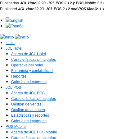
Jump to Navigation
Publicados
/
JCL Hotel 2.23,
JCL POS 2.12 y
POS Mobile 1.1
Published
.
JCL Hotel 2.23,
JCL POS
2.12 and
POS Mobile 1.1
Inicio
JCL Hotel
Acerca de JCL Hotel
Características principales
Operativa del hotel
Economía y contabilidad
Reportes
Galería de Imágenes
JCL POS
Acerca de JCL POS
Características principales
Gestión de ventas
Gestión de almacén
Estadísticas y reportes
Galería de Imágenes
POS Mobile
Acerca de JCL POS Mobile
Características principales