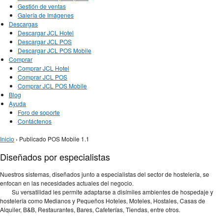
Gestión de ventas
Galería de Imágenes
Descargas
Descargar JCL Hotel
Descargar JCL POS
Descargar JCL POS Mobile
Comprar
Comprar JCL Hotel
Comprar JCL POS
Comprar JCL POS Mobile
Blog
Ayuda
Foro de soporte
Contáctenos
Se encuentra usted aquí
Inicio
› Publicado POS Mobile 1.1
Diseñados por especialistas
Nuestros sistemas, diseñados junto a especialistas del sector de hostelería, se
enfocan en las necesidades actuales del negocio.
Su versatilidad les permite adaptarse a disímiles ambientes de hospedaje y
hostelería como Medianos y Pequeños Hoteles, Moteles, Hostales, Casas de
Alquiler, B&B, Restaurantes, Bares, Cafeterías, Tiendas, entre otros.