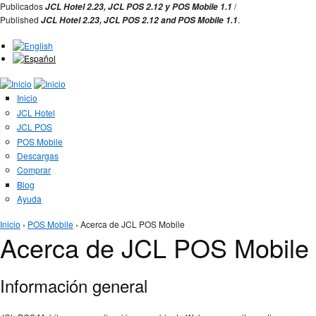
Jump to Navigation
Publicados
/
JCL Hotel 2.23,
JCL POS 2.12 y
POS Mobile 1.1
Published
.
JCL Hotel 2.23,
JCL POS
2.12 and
POS Mobile 1.1
Inicio
JCL Hotel
JCL POS
POS Mobile
Descargas
Comprar
Blog
Ayuda
Se encuentra usted aquí
Inicio
›
POS Mobile
› Acerca de JCL POS Mobile
Acerca de JCL POS Mobile
Información general