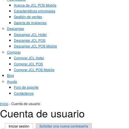
Acerca de JCL POS Mobile
Características principales
Gestión de ventas
Galería de Imágenes
Descargas
Descargar JCL Hotel
Descargar JCL POS
Descargar JCL POS Mobile
Comprar
Comprar JCL Hotel
Comprar JCL POS
Comprar JCL POS Mobile
Blog
Ayuda
Foro de soporte
Contáctenos
Se encuentra usted aquí
Inicio
› Cuenta de usuario
Cuenta de usuario
Solapas principales
Iniciar sesión
(solapa activa)
Solicitar una nueva contraseña