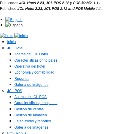
Jump to Navigation
Publicados
/
JCL Hotel 2.23,
JCL POS 2.12 y
POS Mobile 1.1
Published
.
JCL Hotel 2.23,
JCL POS
2.12 and
POS Mobile 1.1
Inicio
JCL Hotel
Acerca de JCL Hotel
Características principales
Operativa del hotel
Economía y contabilidad
Reportes
Galería de Imágenes
JCL POS
Acerca de JCL POS
Características principales
Gestión de ventas
Gestión de almacén
Estadísticas y reportes
Galería de Imágenes
POS Mobile